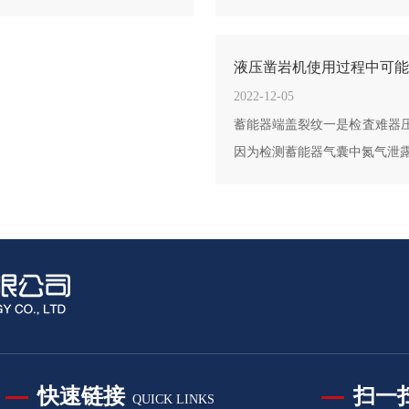
液压凿岩机使用过程中可能
2022-12-05
蓄能器端盖裂纹一是检査难器
因为检测蓄能器气囊中氮气泄
快速链接
扫一
QUICK LINKS